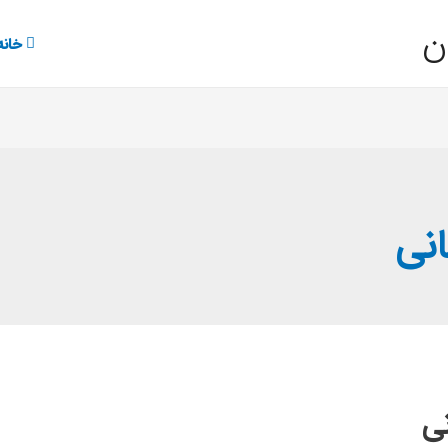
ن
خانه
انی
نی